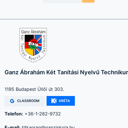
Ganz Ábrahám Két Tanítási Nyelvű Techniku
1195 Budapest Üllői út 303.
CLASSROOM
KRÉTA
Telefon:
+36-1-282-9732
E-mail:
titkarsag@ganziskola.hu