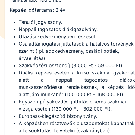
Képzés időtartama: 2 év
Tanulói jogviszony.
Nappali tagozatos diákigazolvány.
Utazási kedvezményben részesül.
Családtámogatási juttatások a hatályos törvények
szerint ( pl. adókedvezmény, családi pótlék,
árvaellátás).
Szakképzési ösztöndíj (8 000 Ft - 59 000 Ft).
Duális képzés esetén a külső szakmai gyakorlat
alatt a nappali tagozatos diákok
munkaszerződéssel rendelkeznek, a képzési idő
alatt járó munkabér (100 000 Ft – 168 000 Ft).
Egyszeri pályakezdési juttatás sikeres szakmai
vizsga esetén (130 000 Ft - 302 000 Ft).
Europass-kiegészítő bizonyítvány.
A képzésben résztvevők pluszpontokat kaphatnak
a felsőoktatási felvételin (szakirányban).